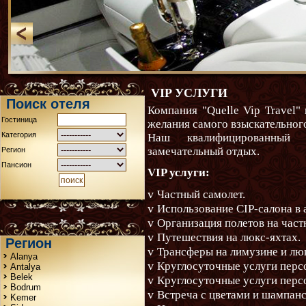
VIP УСЛУГИ
Поиск отеля
Компания "Quelle Vip Travel" 
Гостиница
желания самого взыскательного
Категория
Наш квалифицированный 
замечательный отдых.
Регион
Пансион
VIP услуги:
v
Частный самолет.
v
Использование CIP-салона в 
v
Организация полетов на част
v
Путешествия на люкс-яхтах.
Регион
v
Трансферы на лимузине и лю
Alanya
v
Круглосуточные услуги персо
Antalya
Belek
v
Круглосуточные услуги перс
Bodrum
v
Встреча с цветами и шампан
Kemer