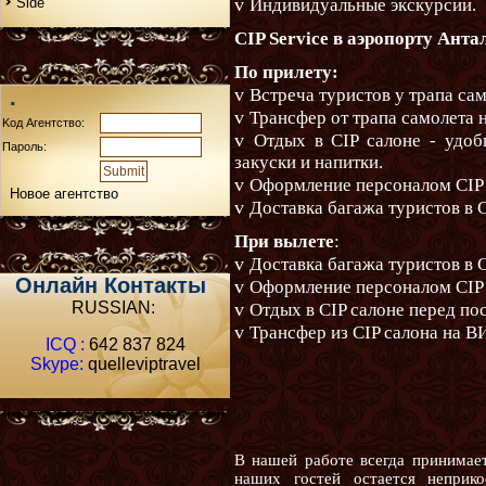
v
Side
Индивидуальные экскурсии.
CIP Service в аэропорту Анта
По прилету:
v
Встреча туристов у трапа са
.
v
Трансфер от трапа самолета 
Kод Aгентство:
v
Отдых в CIP салоне - удоб
Пароль:
закуски и напитки.
v
Оформление персоналом CIP 
Новое агентство
v
Доставка багажа туристов в C
При вылете
:
v
Доставка багажа туристов в C
Oнлайн Контакты
v
Оформление персоналом CIP 
RUSSIAN:
v
Отдых в CIP салоне перед по
v
Трансфер из CIP салона на В
ICQ :
642 837 824
Skype:
quelleviptravel
В нашей работе всегда принимает
наших гостей остается неприко